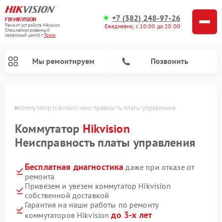
+7 (382) 248-97-26
FIX-HIKVISION
Ремонт устройств Hikvision
Ежедневно, с 10:00 до 20:00
Специализированный
cервисный центр г.
Томск
Мы ремонтируем
Позвонить
омске
Коммутатор Hikvision неисправность платы управления
Коммутатор
Hikvision
Ремонт видеорегистраторов Hikvision
Ремонт видеодомофонов Hikvision
Неисправность платы управления
Бесплатная диагностика
даже при отказе от
ремонта
Привезем и увезем коммутатор Hikvision
собственной доставкой
Гарантия на наши работы по ремонту
до 3-х лет
коммутаторов Hikvision