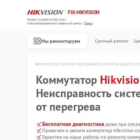
FIX-HIKVISION
Ремонт устройств Hikvision
Специализированный cервисный центр г.
Томск
Мы ремонтируем
Срочный ремонт
Це
в Hikvision в Томске
Коммутатор Hikvision неисправность системы защиты от
Коммутатор
Hikvisi
Неисправность сис
Ремонт тепловизоров Hikvision
Ремонт видеорегистраторов Hikvision
Ремонт видеодомофонов Hikvision
от перегрева
Бесплатная диагностика
даже при отказ
Привезем и увезем коммутатор Hikvision с
Гарантия на наши работы по ремонту комму