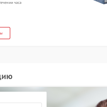
течении часа
ны
цию