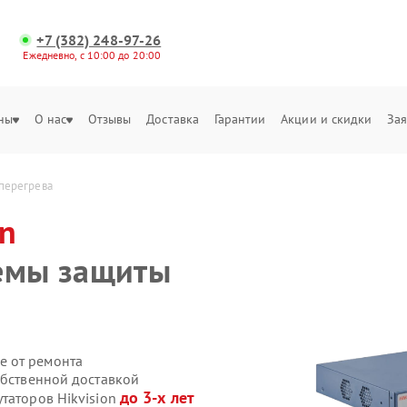
+7 (382) 248-97-26
Ежедневно, с 10:00 до 20:00
ны
О нас
Отзывы
Доставка
Гарантии
Акции и скидки
Зая
 перегрева
on
темы защиты
е от ремонта
обственной доставкой
до 3-х лет
таторов Hikvision