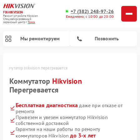
+7 (382) 248-97-26
FIX-HIKVISION
Ремонт устройств Hikvision
Ежедневно, с 10:00 до 20:00
Специализированный
cервисный центр г.
Томск
Мы ремонтируем
Позвонить
е
Коммутатор Hikvision перегревается
Коммутатор
Hikvision
Ремонт видеорегистраторов Hikvision
Ремонт видеодомофонов Hikvision
Перегревается
Бесплатная диагностика
даже при отказе от
ремонта
Привезем и увезем коммутатор Hikvision
собственной доставкой
Гарантия на наши работы по ремонту
до 3-х лет
коммутаторов Hikvision