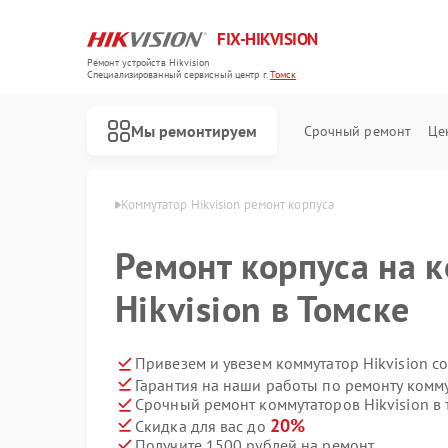
FIX-HIKVISION
Ремонт устройств Hikvision
Специализированный cервисный центр г.
Томск
Мы ремонтируем
Срочный ремонт
Це
в Hikvision в Томске
Коммутатор Hikvision ремонт корпуса
Ремонт корпуса на 
Hikvision в Томске
Ремонт тепловизоров Hikvision
Ремонт видеорегистраторов Hikvision
Ремонт видеодомофонов Hikvision
Привезем и увезем коммутатор Hikvision с
Гарантия на наши работы по ремонту комму
Срочный ремонт коммутаторов Hikvision в 
20%
Скидка для вас до
Получите 1500 рублей на ремонт