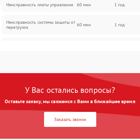
Неисправность платы управления
60 мин
1 год
Неисправность системы защиты от
60 мин
1 год
перегрузок
Поломка системы автоматического
60 мин
1 год
отключения
Неисправность системы защиты от
60 мин
1 год
короткого замыкания
У Вас остались вопросы?
Повреждение системы защиты от
60 мин
1 год
перегрева
Оставьте заявку, мы свяжемся с Вами в ближайшее время
Неисправность системы защиты от
60 мин
1 год
перенапряжения
Заказать звонок
Неисправность системы защиты от
60 мин
1 год
замыкания