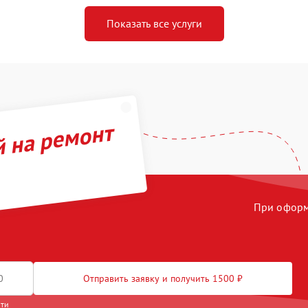
Показать все услуги
й на ремонт
При оформл
Отправить заявку и получить 1500 ₽
сти