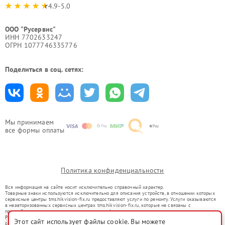
4.9-5.0
ООО "Русервис"
ИНН 7702633247
ОГРН 1077746335776
Поделиться в соц. сетях:
Мы принимаем
все формы оплаты
Политика конфиденциальности
Вся информация на сайте носит исключительно справочный характер.
Товарные знаки используются исключительно для описания устройств, в отношении которых
сервисные центры tms.hikvision-fix.ru предоставляют услуги по ремонту. Услуги оказываются
в неавторизованных сервисных центрах tms.hikvision-fix.ru, которые не связаны с
правообладателями товарных знаков или их официальными представителями.
Ремонт осуществляется для устройств, уже введенных в гражданский оборот в соответствии
Этот сайт использует файлы cookie. Вы можете
со статьей 1487 ГК РФ.