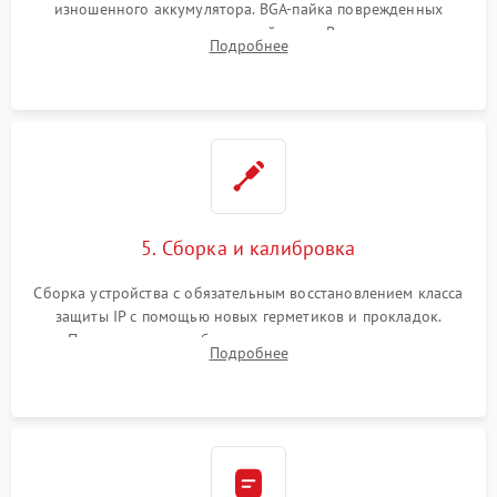
изношенного аккумулятора. BGA-пайка поврежденных
контроллеров на материнской плате. Восстановление
Подробнее
разъемов и кнопок, замена поврежденных элементов
корпуса.
5. Сборка и калибровка
Сборка устройства с обязательным восстановлением класса
защиты IP с помощью новых герметиков и прокладок.
Программная калибровка матрицы по эталонному
Подробнее
абсолютно черному телу для точного измерения температур.