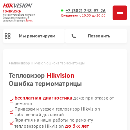
+7 (382) 248-97-26
FIX-HIKVISION
Ремонт устройств Hikvision
Ежедневно, с 10:00 до 20:00
Специализированный
cервисный центр г.
Томск
Мы ремонтируем
Позвонить
омске
Тепловизор Hikvision ошибка термоматрицы
Тепловизор
Hikvision
Ремонт видеодомофонов Hikvision
Ремонт видеорегистраторов Hikvision
Ошибка термоматрицы
Бесплатная диагностика
даже при отказе от
ремонта
Привезем и увезем тепловизор Hikvision
собственной доставкой
Гарантия на наши работы по ремонту
до 3-х лет
тепловизоров Hikvision