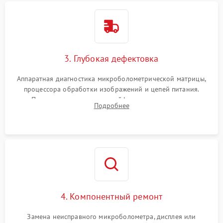
3. Глубокая дефектовка
Аппаратная диагностика микроболометрической матрицы,
процессора обработки изображений и цепей питания.
Проверка целостности шлейфов, модуля памяти и
Подробнее
интерфейсов связи. Выявление сгоревших SMD-компонентов
на плате.
4. Компонентный ремонт
Замена неисправного микроболометра, дисплея или