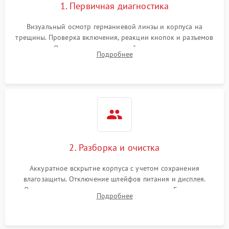
1. Первичная диагностика
Визуальный осмотр германиевой линзы и корпуса на
трещины. Проверка включения, реакции кнопок и разъемов
зарядки. Оценка вывода тепловой сигнатуры на экран,
Подробнее
проверка базовых функций и считывание системных
ошибок.
2. Разборка и очистка
Аккуратное вскрытие корпуса с учетом сохранения
влагозащиты. Отключение шлейфов питания и дисплея.
Очистка внутренних плат от окислов и пыли. Бережная
Подробнее
обработка германиевого объектива специализированными
растворами.