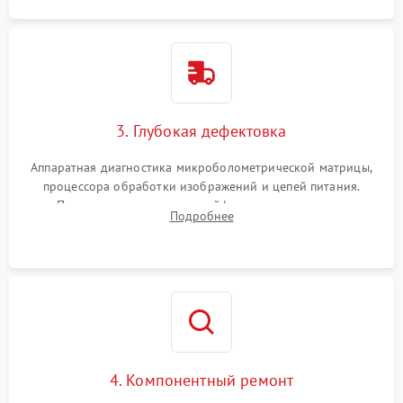
3. Глубокая дефектовка
Аппаратная диагностика микроболометрической матрицы,
процессора обработки изображений и цепей питания.
Проверка целостности шлейфов, модуля памяти и
Подробнее
интерфейсов связи. Выявление сгоревших SMD-компонентов
на плате.
4. Компонентный ремонт