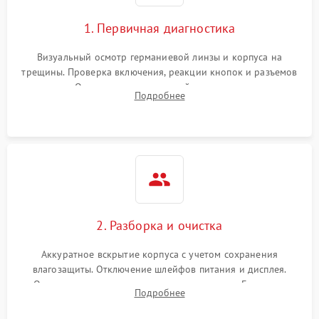
1. Первичная диагностика
Визуальный осмотр германиевой линзы и корпуса на
трещины. Проверка включения, реакции кнопок и разъемов
зарядки. Оценка вывода тепловой сигнатуры на экран,
Подробнее
проверка базовых функций и считывание системных
ошибок.
2. Разборка и очистка
Аккуратное вскрытие корпуса с учетом сохранения
влагозащиты. Отключение шлейфов питания и дисплея.
Очистка внутренних плат от окислов и пыли. Бережная
Подробнее
обработка германиевого объектива специализированными
растворами.