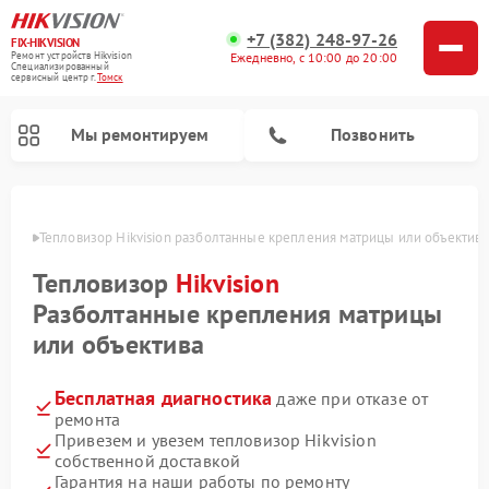
+7 (382) 248-97-26
FIX-HIKVISION
Ремонт устройств Hikvision
Ежедневно, с 10:00 до 20:00
Специализированный
cервисный центр г.
Томск
Мы ремонтируем
Позвонить
омске
Тепловизор Hikvision разболтанные крепления матрицы или объектива
Тепловизор
Hikvision
Ремонт видеодомофонов Hikvision
Ремонт видеорегистраторов Hikvision
Разболтанные крепления матрицы
или объектива
Бесплатная диагностика
даже при отказе от
ремонта
Привезем и увезем тепловизор Hikvision
собственной доставкой
Гарантия на наши работы по ремонту