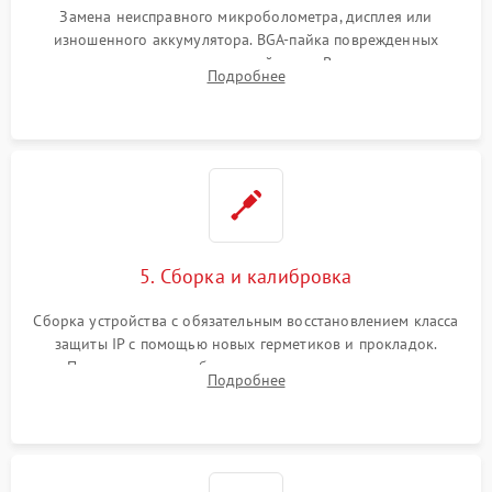
Замена неисправного микроболометра, дисплея или
изношенного аккумулятора. BGA-пайка поврежденных
контроллеров на материнской плате. Восстановление
Подробнее
разъемов и кнопок, замена поврежденных элементов
корпуса.
5. Сборка и калибровка
Сборка устройства с обязательным восстановлением класса
защиты IP с помощью новых герметиков и прокладок.
Программная калибровка матрицы по эталонному
Подробнее
абсолютно черному телу для точного измерения температур.