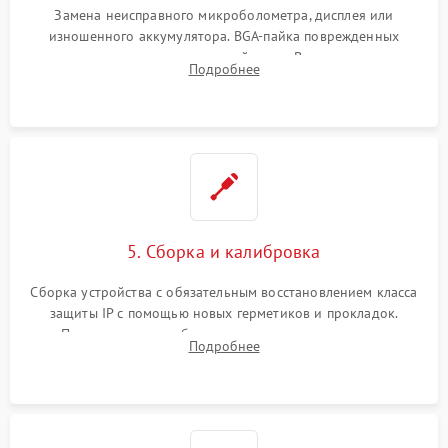
Замена неисправного микроболометра, дисплея или
изношенного аккумулятора. BGA-пайка поврежденных
контроллеров на материнской плате. Восстановление
Подробнее
разъемов и кнопок, замена поврежденных элементов
корпуса.
5. Сборка и калибровка
Сборка устройства с обязательным восстановлением класса
защиты IP с помощью новых герметиков и прокладок.
Программная калибровка матрицы по эталонному
Подробнее
абсолютно черному телу для точного измерения температур.