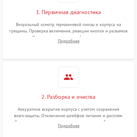
1. Первичная диагностика
Визуальный осмотр германиевой линзы и корпуса на
трещины. Проверка включения, реакции кнопок и разъемов
зарядки. Оценка вывода тепловой сигнатуры на экран,
Подробнее
проверка базовых функций и считывание системных
ошибок.
2. Разборка и очистка
Аккуратное вскрытие корпуса с учетом сохранения
влагозащиты. Отключение шлейфов питания и дисплея.
Очистка внутренних плат от окислов и пыли. Бережная
Подробнее
обработка германиевого объектива специализированными
растворами.