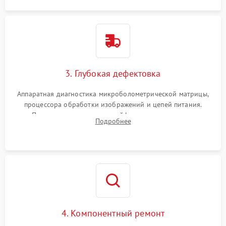
3. Глубокая дефектовка
Аппаратная диагностика микроболометрической матрицы,
процессора обработки изображений и цепей питания.
Проверка целостности шлейфов, модуля памяти и
Подробнее
интерфейсов связи. Выявление сгоревших SMD-компонентов
на плате.
4. Компонентный ремонт