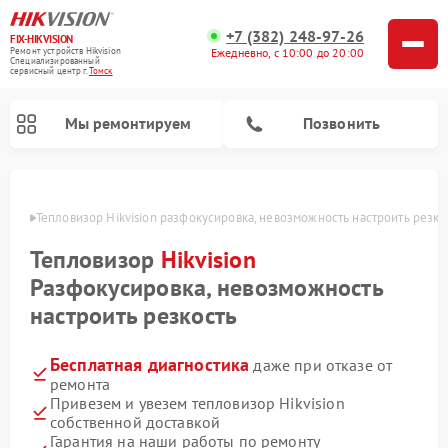
+7 (382) 248-97-26
FIX-HIKVISION
Ремонт устройств Hikvision
Ежедневно, с 10:00 до 20:00
Специализированный
cервисный центр г.
Томск
Мы ремонтируем
Позвонить
омске
Тепловизор Hikvision разфокусировка, невозможность настроить резко
Тепловизор
Hikvision
Ремонт видеодомофонов Hikvision
Ремонт видеорегистраторов Hikvision
Разфокусировка, невозможность
настроить резкость
Бесплатная диагностика
даже при отказе от
ремонта
Привезем и увезем тепловизор Hikvision
собственной доставкой
Гарантия на наши работы по ремонту