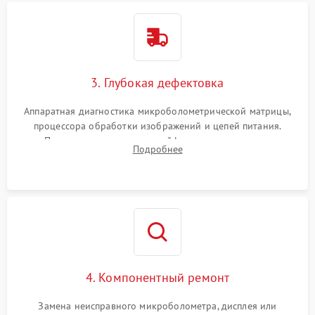
3. Глубокая дефектовка
Аппаратная диагностика микроболометрической матрицы,
процессора обработки изображений и цепей питания.
Проверка целостности шлейфов, модуля памяти и
Подробнее
интерфейсов связи. Выявление сгоревших SMD-компонентов
на плате.
4. Компонентный ремонт
Замена неисправного микроболометра, дисплея или