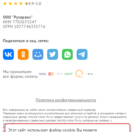
4.9-5.0
ООО "Русервис"
ИНН 7702633247
ОГРН 1077746335776
Поделиться в соц. сетях:
Мы принимаем
все формы оплаты
Политика конфиденциальности
Вся информация на сайте носит исключительно справочный характер.
Товарные знаки используются исключительно для описания устройств, в отношении которых
сервисные центры tms.hikvision-fix.ru предоставляют услуги по ремонту. Услуги оказываются
в неавторизованных сервисных центрах tms.hikvision-fix.ru, которые не связаны с
правообладателями товарных знаков или их официальными представителями.
Ремонт осуществляется для устройств, уже введенных в гражданский оборот в соответствии
Этот сайт использует файлы cookie. Вы можете
со статьей 1487 ГК РФ.