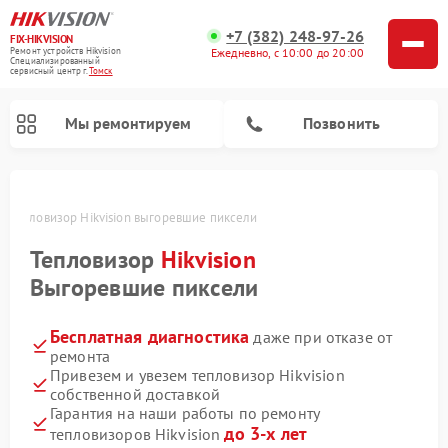
+7 (382) 248-97-26
FIX-HIKVISION
Ремонт устройств Hikvision
Ежедневно, с 10:00 до 20:00
Специализированный
cервисный центр г.
Томск
Мы ремонтируем
Позвонить
е
Тепловизор Hikvision выгоревшие пиксели
Тепловизор
Hikvision
Ремонт видеодомофонов Hikvision
Ремонт видеорегистраторов Hikvision
Выгоревшие пиксели
Бесплатная диагностика
даже при отказе от
ремонта
Привезем и увезем тепловизор Hikvision
собственной доставкой
Гарантия на наши работы по ремонту
до 3-х лет
тепловизоров Hikvision