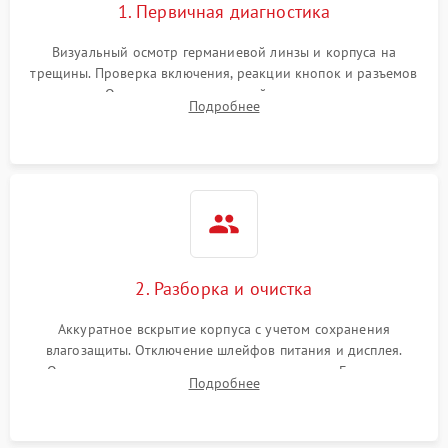
1. Первичная диагностика
Визуальный осмотр германиевой линзы и корпуса на
трещины. Проверка включения, реакции кнопок и разъемов
зарядки. Оценка вывода тепловой сигнатуры на экран,
Подробнее
проверка базовых функций и считывание системных
ошибок.
2. Разборка и очистка
Аккуратное вскрытие корпуса с учетом сохранения
влагозащиты. Отключение шлейфов питания и дисплея.
Очистка внутренних плат от окислов и пыли. Бережная
Подробнее
обработка германиевого объектива специализированными
растворами.