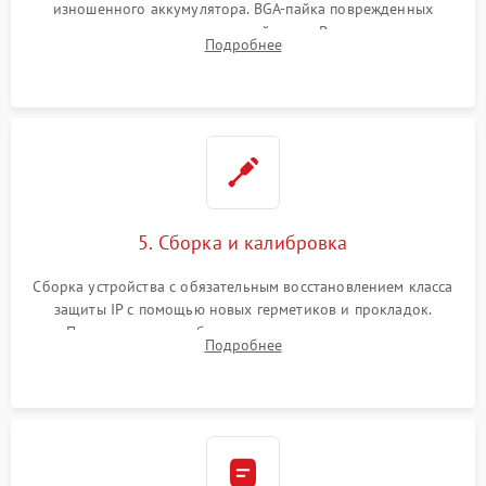
изношенного аккумулятора. BGA-пайка поврежденных
контроллеров на материнской плате. Восстановление
Подробнее
разъемов и кнопок, замена поврежденных элементов
корпуса.
5. Сборка и калибровка
Сборка устройства с обязательным восстановлением класса
защиты IP с помощью новых герметиков и прокладок.
Программная калибровка матрицы по эталонному
Подробнее
абсолютно черному телу для точного измерения температур.