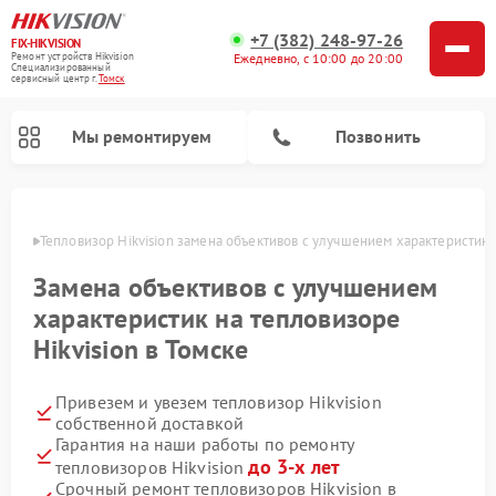
+7 (382) 248-97-26
FIX-HIKVISION
Ремонт устройств Hikvision
Ежедневно, с 10:00 до 20:00
Специализированный
cервисный центр г.
Томск
Мы ремонтируем
Позвонить
омске
Тепловизор Hikvision замена объективов с улучшением характеристик
Замена объективов с улучшением
Ремонт видеодомофонов Hikvision
Ремонт видеорегистраторов Hikvision
характеристик на тепловизоре
Hikvision в Томске
Привезем и увезем тепловизор Hikvision
собственной доставкой
Гарантия на наши работы по ремонту
до 3-х лет
тепловизоров Hikvision
Срочный ремонт тепловизоров Hikvision в