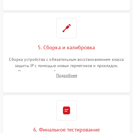
корпуса.
5. Сборка и калибровка
Сборка устройства с обязательным восстановлением класса
защиты IP с помощью новых герметиков и прокладок.
Программная калибровка матрицы по эталонному
Подробнее
абсолютно черному телу для точного измерения температур.
6. Финальное тестирование