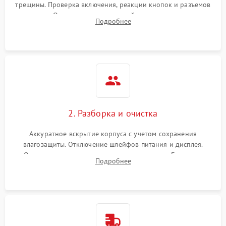
трещины. Проверка включения, реакции кнопок и разъемов
зарядки. Оценка вывода тепловой сигнатуры на экран,
Подробнее
проверка базовых функций и считывание системных
ошибок.
2. Разборка и очистка
Аккуратное вскрытие корпуса с учетом сохранения
влагозащиты. Отключение шлейфов питания и дисплея.
Очистка внутренних плат от окислов и пыли. Бережная
Подробнее
обработка германиевого объектива специализированными
растворами.