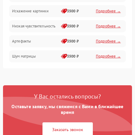
Искажение картинки
3500 ₽
Подробнее →
Электропитание
Низкая чувствительность
3500 ₽
Подробнее →
Измерения
Артефакты
3500 ₽
Подробнее →
Матрица
Шум матрицы
3500 ₽
Подробнее →
Проблемы питания
Температурные проблемы
Сбои коммуникаций и интерфейсов
У Вас остались вопросы?
Программные сбои
Оставьте заявку, мы свяжемся с Вами в ближайшее
время
Проблемы с объективом
Заказать звонок
Экран (дисплей)