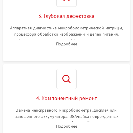
3. Глубокая дефектовка
Аппаратная диагностика микроболометрической матрицы,
процессора обработки изображений и цепей питания.
Проверка целостности шлейфов, модуля памяти и
Подробнее
интерфейсов связи. Выявление сгоревших SMD-компонентов
на плате.
4. Компонентный ремонт
Замена неисправного микроболометра, дисплея или
изношенного аккумулятора. BGA-пайка поврежденных
контроллеров на материнской плате. Восстановление
Подробнее
разъемов и кнопок, замена поврежденных элементов