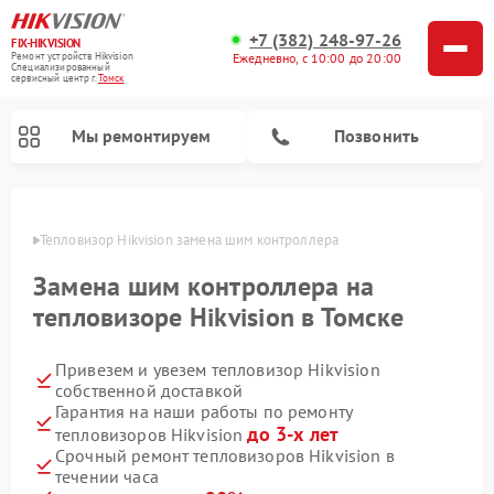
+7 (382) 248-97-26
FIX-HIKVISION
Ремонт устройств Hikvision
Ежедневно, с 10:00 до 20:00
Специализированный
cервисный центр г.
Томск
Мы ремонтируем
Позвонить
омске
Тепловизор Hikvision замена шим контроллера
Замена шим контроллера на
Ремонт видеодомофонов Hikvision
Ремонт видеорегистраторов Hikvision
тепловизоре Hikvision в Томске
Привезем и увезем тепловизор Hikvision
собственной доставкой
Гарантия на наши работы по ремонту
до 3-х лет
тепловизоров Hikvision
Срочный ремонт тепловизоров Hikvision в
течении часа