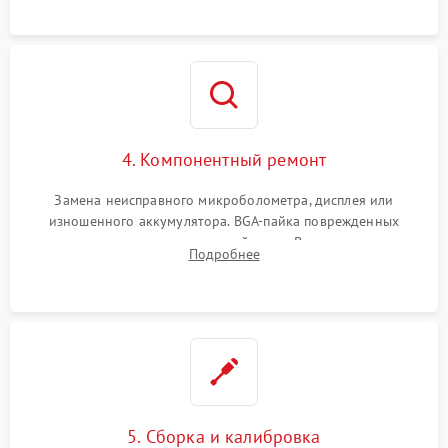
на плате.
4. Компонентный ремонт
Замена неисправного микроболометра, дисплея или
изношенного аккумулятора. BGA-пайка поврежденных
контроллеров на материнской плате. Восстановление
Подробнее
разъемов и кнопок, замена поврежденных элементов
корпуса.
5. Сборка и калибровка