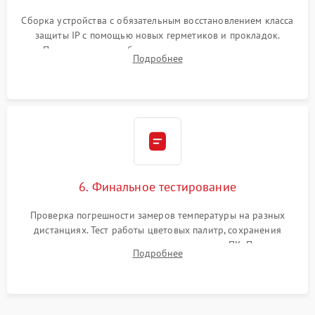
Сборка устройства с обязательным восстановлением класса
защиты IP с помощью новых герметиков и прокладок.
Программная калибровка матрицы по эталонному
Подробнее
абсолютно черному телу для точного измерения температур.
6. Финальное тестирование
Проверка погрешности замеров температуры на разных
дистанциях. Тест работы цветовых палитр, сохранения
термограмм в память и передачи данных на ПК. Проверка
Подробнее
автономности работы и итоговый контроль качества.