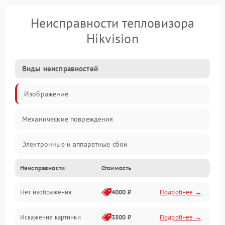
Неисправности тепловизора
Hikvision
Виды неисправностей
Изображение
Механические повреждения
Электронные и аппаратные сбои
Неисправности
Стоимость
Неисправности сенсора и оптики
Нет изображения
4000 ₽
Подробнее →
Программные ошибки
Искажение картинки
3500 ₽
Подробнее →
Электропитание