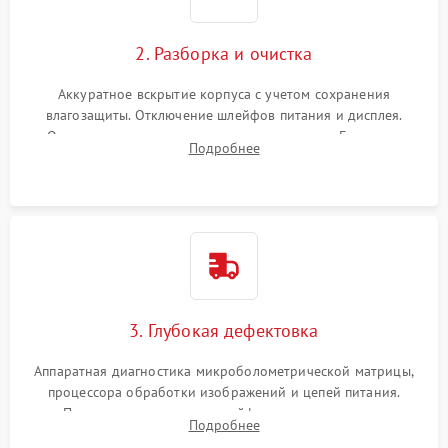
2. Разборка и очистка
Аккуратное вскрытие корпуса с учетом сохранения
влагозащиты. Отключение шлейфов питания и дисплея.
Очистка внутренних плат от окислов и пыли. Бережная
Подробнее
обработка германиевого объектива специализированными
растворами.
3. Глубокая дефектовка
Аппаратная диагностика микроболометрической матрицы,
процессора обработки изображений и цепей питания.
Проверка целостности шлейфов, модуля памяти и
Подробнее
интерфейсов связи. Выявление сгоревших SMD-компонентов