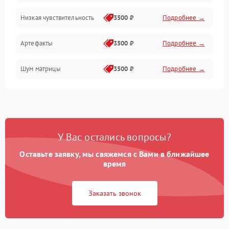
Низкая чувствительность
3500 ₽
Подробнее →
Измерения
Артефакты
3500 ₽
Подробнее →
Матрица
Шум матрицы
3500 ₽
Подробнее →
Проблемы питания
Температурные проблемы
Сбои коммуникаций и интерфейсов
У Вас остались вопросы?
Программные сбои
Оставьте заявку, мы свяжемся с Вами в ближайшее
время
Проблемы с объективом
Заказать звонок
Экран (дисплей)