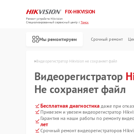
FIX-HIKVISION
Ремонт устройств Hikvision
Специализированный cервисный центр г.
Томск
Мы ремонтируем
Срочный ремонт
Це
 Hikvision в Томске
Видеорегистратор Hikvision не сохраняет файл
Видеорегистратор
H
Не сохраняет файл
Ремонт тепловизоров Hikvision
Ремонт видеодомофонов Hikvision
Ремонт коммутаторов Hikvision
Бесплатная диагностика
даже при отказ
Привезем и увезем видеорегистратор Hikvi
Гарантия на наши работы по ремонту видео
лет
Срочный ремонт видеорегистраторов Hikvis