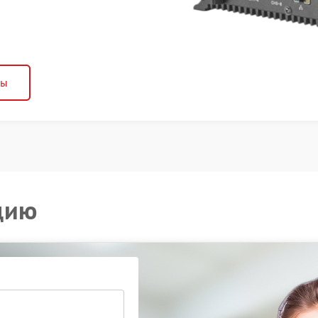
ны
цию