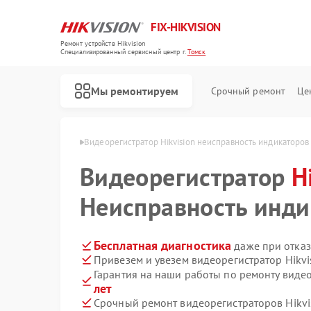
FIX-HIKVISION
Ремонт устройств Hikvision
Специализированный cервисный центр г.
Томск
Мы ремонтируем
Срочный ремонт
Це
 Hikvision в Томске
Видеорегистратор Hikvision неисправность индикаторов
Видеорегистратор
H
Неисправность инди
Ремонт тепловизоров Hikvision
Ремонт видеодомофонов Hikvision
Ремонт коммутаторов Hikvision
Бесплатная диагностика
даже при отказ
Привезем и увезем видеорегистратор Hikvi
Гарантия на наши работы по ремонту видео
лет
Срочный ремонт видеорегистраторов Hikvis