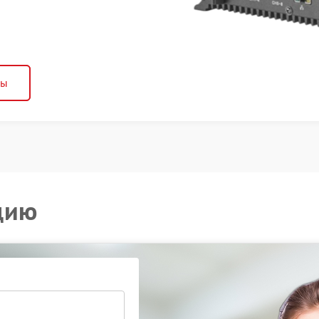
ны
цию