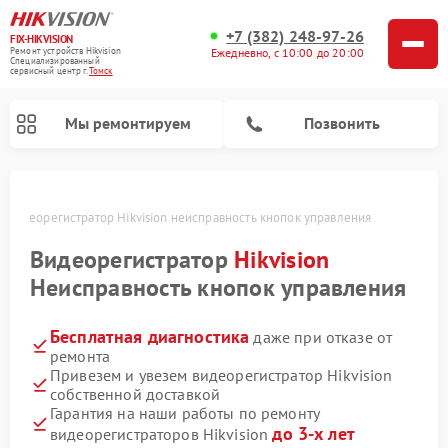
+7 (382) 248-97-26
FIX-HIKVISION
Ремонт устройств Hikvision
Ежедневно, с 10:00 до 20:00
Специализированный
cервисный центр г.
Томск
Мы ремонтируем
Позвонить
е
Видеорегистратор Hikvision неисправность кнопок управления
Видеорегистратор
Hikvision
Ремонт видеодомофонов Hikvision
Неисправность кнопок управления
Бесплатная диагностика
даже при отказе от
ремонта
Привезем и увезем видеорегистратор Hikvision
собственной доставкой
Гарантия на наши работы по ремонту
до 3-х лет
видеорегистраторов Hikvision