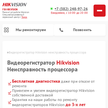
+7 (382) 248-97-26
FIX-HIKVISION
Ремонт устройств Hikvision
Ежедневно, с 10:00 до 20:00
Специализированный
cервисный центр г.
Томск
Мы ремонтируем
Позвонить
омске
Видеорегистратор Hikvision неисправность процессора
Видеорегистратор
Hikvision
Ремонт видеодомофонов Hikvision
Неисправность процессора
Бесплатная диагностика
даже при отказе от
ремонта
Привезем и увезем видеорегистратор Hikvision
собственной доставкой
Гарантия на наши работы по ремонту
до 3-х лет
видеорегистраторов Hikvision