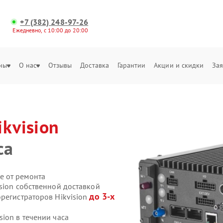
+7 (382) 248-97-26
Ежедневно, с 10:00 до 20:00
ны
О нас
Отзывы
Доставка
Гарантии
Акции и скидки
Зая
ikvision
са
е от ремонта
sion собственной доставкой
до 3-х
регистраторов Hikvision
ion в течении часа