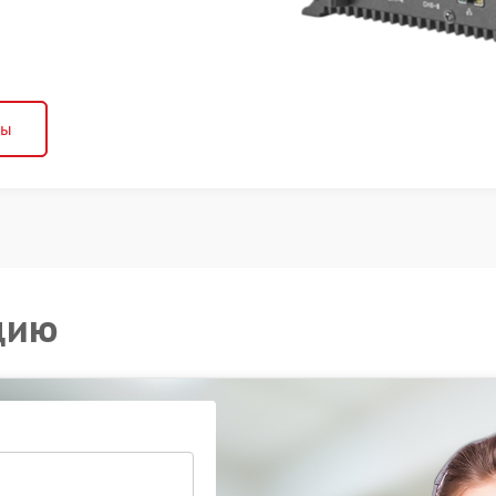
ны
цию