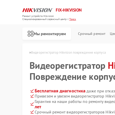
FIX-HIKVISION
Ремонт устройств Hikvision
Специализированный cервисный центр г.
Томск
Мы ремонтируем
Срочный ремонт
Це
 Hikvision в Томске
Видеорегистратор Hikvision повреждение корпуса
Видеорегистратор
H
Повреждение корпу
Ремонт тепловизоров Hikvision
Ремонт видеодомофонов Hikvision
Ремонт коммутаторов Hikvision
Бесплатная диагностика
даже при отказ
Привезем и увезем видеорегистратор Hikvi
Гарантия на наши работы по ремонту видео
лет
Срочный ремонт видеорегистраторов Hikvis