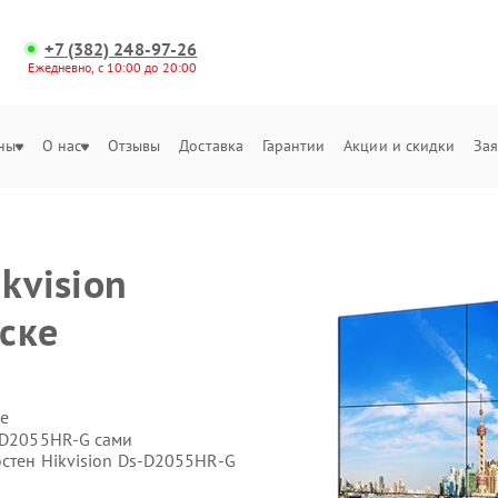
+7 (382) 248-97-26
Ежедневно, с 10:00 до 20:00
ны
О нас
Отзывы
Доставка
Гарантии
Акции и скидки
Зая
kvision
ске
е
s‑D2055HR‑G сами
остен Hikvision Ds‑D2055HR‑G