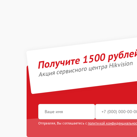
Получите 1500 рубле
Акция сервисного центра Hikvision
Отправляя, Вы соглашаетесь с
политикой конфиденциально