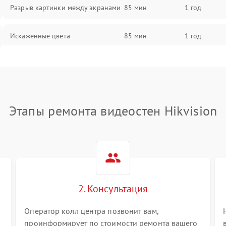
Разрыв картинки между экранами
85 мин
1 год
Искажённые цвета
85 мин
1 год
Разная яркость панелей
75 мин
1 год
Артефакты изображения
85 мин
1 год
Этапы ремонта видеостен Hikvision
2. Консультация
Оператор колл центра позвонит вам,
проинформирует по стоимости ремонта вашего