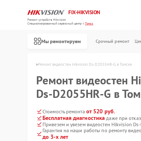
FIX-HIKVISION
Ремонт устройств Hikvision
Специализированный cервисный центр г.
Томск
Мы ремонтируем
Срочный ремонт
Це
н Hikvision в Томске
Ремонт видеостен Hikvision Ds‑D2055HR‑G в Томске
Ремонт видеостен Hi
Ds‑D2055HR‑G в Том
Ремонт тепловизоров Hikvision
Ремонт видеорегистраторов Hikvision
Ремонт видеодомофонов Hikvision
Ремонт коммутаторов Hikvision
от 520 руб.
Стоимость ремонта
Бесплатная диагностика
даже при отказ
Привезем и увезем видеостен Hikvision D
Гарантия на наши работы по ремонту виде
до 3-х лет