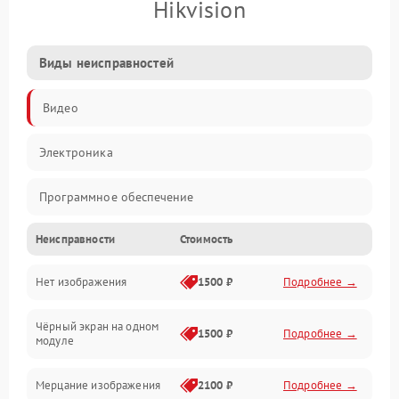
Hikvision
Виды неисправностей
Видео
Электроника
Программное обеспечение
Неисправности
Стоимость
Калибровка
Нет изображения
1500 ₽
Подробнее →
Электропитание
Чёрный экран на одном
Аппаратная
1500 ₽
Подробнее →
модуле
Механические повреждения
Мерцание изображения
2100 ₽
Подробнее →