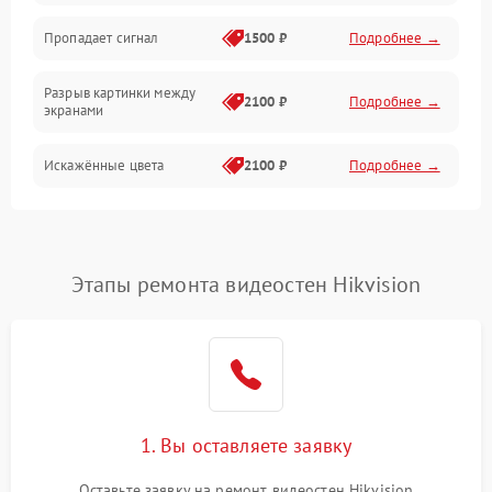
Электрика
Пропадает сигнал
1500 ₽
Подробнее →
Коммутационная
Разрыв картинки между
2100 ₽
Подробнее →
экранами
Искажённые цвета
2100 ₽
Подробнее →
Разная яркость панелей
1500 ₽
Подробнее →
Артефакты изображения
2100 ₽
Подробнее →
Этапы ремонта видеостен Hikvision
1. Вы оставляете заявку
Оставьте заявку на ремонт видеостен Hikvision