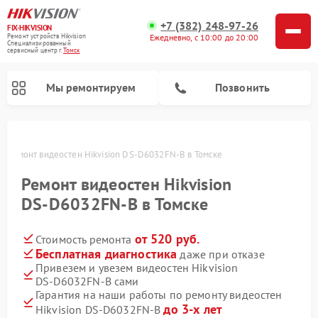
+7 (382) 248-97-26
FIX-HIKVISION
Ремонт устройств Hikvision
Ежедневно, с 10:00 до 20:00
Специализированный
cервисный центр г.
Томск
Мы ремонтируем
Позвонить
е
Ремонт видеостен Hikvision DS‑D6032FN‑B в Томске
Ремонт видеостен Hikvision
Ремонт видеодомофонов Hikvision
Ремонт видеорегистраторов Hikvision
DS‑D6032FN‑B в Томске
от 520 руб.
Стоимость ремонта
Бесплатная диагностика
даже при отказе
Привезем и увезем видеостен Hikvision
DS‑D6032FN‑B сами
Гарантия на наши работы по ремонту видеостен
до 3-х лет
Hikvision DS‑D6032FN‑B