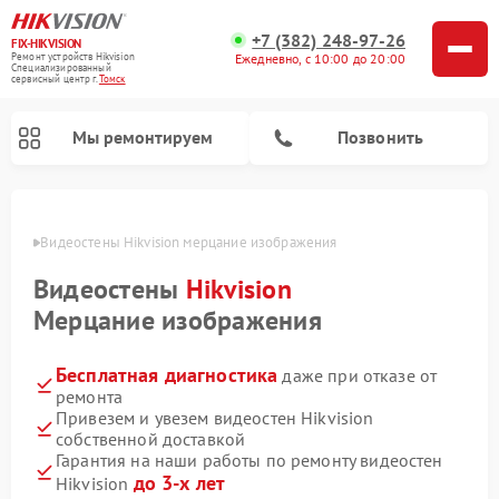
+7 (382) 248-97-26
FIX-HIKVISION
Ремонт устройств Hikvision
Ежедневно, с 10:00 до 20:00
Специализированный
cервисный центр г.
Томск
Мы ремонтируем
Позвонить
Томске
Видеостены Hikvision мерцание изображения
Видеостены
Hikvision
Ремонт видеодомофонов Hikvision
Ремонт видеорегистраторов Hikvision
Мерцание изображения
Бесплатная диагностика
даже при отказе от
ремонта
Привезем и увезем видеостен Hikvision
собственной доставкой
Гарантия на наши работы по ремонту видеостен
до 3-х лет
Hikvision