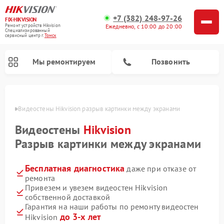
+7 (382) 248-97-26
FIX-HIKVISION
Ремонт устройств Hikvision
Ежедневно, с 10:00 до 20:00
Специализированный
cервисный центр г.
Томск
Мы ремонтируем
Позвонить
Томске
Видеостены Hikvision разрыв картинки между экранами
Видеостены
Hikvision
Ремонт видеодомофонов Hikvision
Ремонт видеорегистраторов Hikvision
Разрыв картинки между экранами
Бесплатная диагностика
даже при отказе от
ремонта
Привезем и увезем видеостен Hikvision
собственной доставкой
Гарантия на наши работы по ремонту видеостен
до 3-х лет
Hikvision