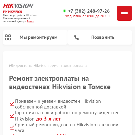
+7 (382) 248-97-26
FIX-HIKVISION
Ремонт устройств Hikvision
Ежедневно, с 10:00 до 20:00
Специализированный
cервисный центр г.
Томск
Мы ремонтируем
Позвонить
Томске
Видеостены Hikvision ремонт электроплаты
Ремонт электроплаты на
Ремонт видеодомофонов Hikvision
Ремонт видеорегистраторов Hikvision
видеостенах Hikvision в Томске
Привезем и увезем видеостен Hikvision
собственной доставкой
Гарантия на наши работы по ремонту видеостен
до 3-х лет
Hikvision
Срочный ремонт видеостен Hikvision в течении
часа