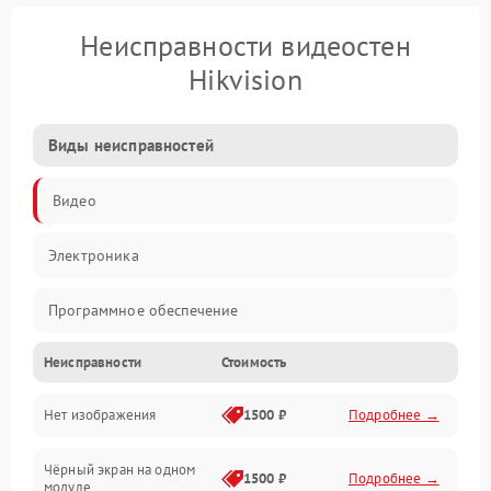
Неисправности видеостен
Hikvision
Виды неисправностей
Видео
Электроника
Программное обеспечение
Неисправности
Стоимость
Калибровка
Нет изображения
1500 ₽
Подробнее →
Электропитание
Чёрный экран на одном
Аппаратная
1500 ₽
Подробнее →
модуле