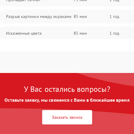
Разрыв картинки между экранами
85 мин
1 год
Искажённые цвета
85 мин
1 год
Разная яркость панелей
75 мин
1 год
Артефакты изображения
85 мин
1 год
У Вас остались вопросы?
Оставьте заявку, мы свяжемся с Вами в ближайшее время
Заказать звонок