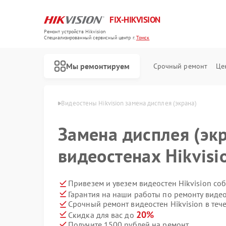
FIX-HIKVISION
Ремонт устройств Hikvision
Специализированный cервисный центр г.
Томск
Мы ремонтируем
Срочный ремонт
Це
н Hikvision в Томске
Видеостены Hikvision замена дисплея (экрана)
Замена дисплея (экр
видеостенах Hikvisi
Ремонт тепловизоров Hikvision
Ремонт видеорегистраторов Hikvision
Ремонт видеодомофонов Hikvision
Ремонт коммутаторов Hikvision
Привезем и увезем видеостен Hikvision со
Гарантия на наши работы по ремонту видео
Срочный ремонт видеостен Hikvision в теч
20%
Скидка для вас до
Получите 1500 рублей на ремонт