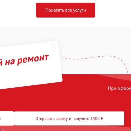
Показать все услуги
й на ремонт
При оформл
Отправить заявку и получить 1500 ₽
сти